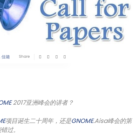
, 佳璐
Share
OME
2017亚洲峰会的讲者？
ME
项目诞生二十周年，还是
GNOME
.Aisa峰会的第
能错过。