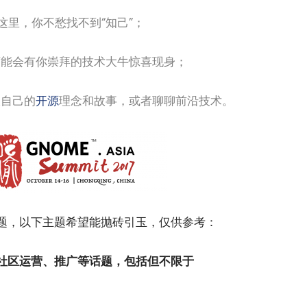
这里，你不愁找不到“知己”；
可能会有你崇拜的技术大牛惊喜现身；
谈自己的
开源
理念和故事，或者聊聊前沿技术。
小白观察：Let&apos;s Encrpt 正
更开放的分布式事务 | Fe
过渡到 ISRG Root
升级，更名为 Seata
题，以下主题希望能抛砖引玉，仅供参考：
化、社区运营、推广等话题，包括但不限于