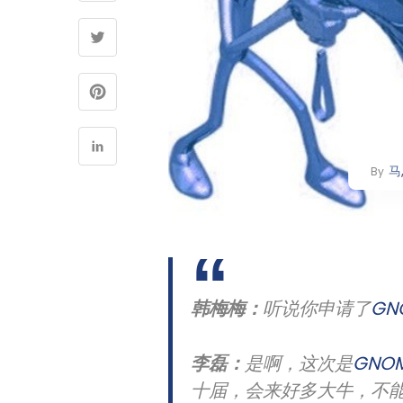
马
By
​韩梅梅：
听说你申请了
GN
李磊：
是啊，这次是
GNO
十届，会来好多大牛，不