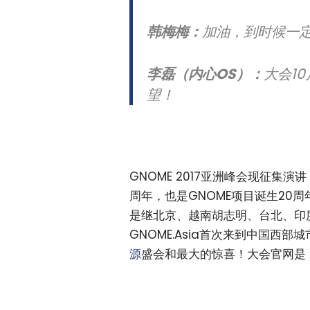
韩梅梅：
加油，到时候一定
李磊（内心OS）：
大会1
望！
GNOME 2017亚洲峰会现征集
周年，也是GNOME项目诞生20周
是继北京、越南胡志明、台北、印
GNOME.Asia首次来到中国
源
盛会和最大的惊喜！大会官网是