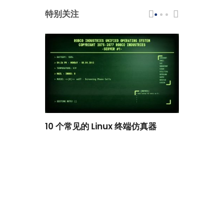
特别关注
scar 品牌
10 个常见的 Linux 终端仿真器
小白观察：Le
过渡到 ISRG