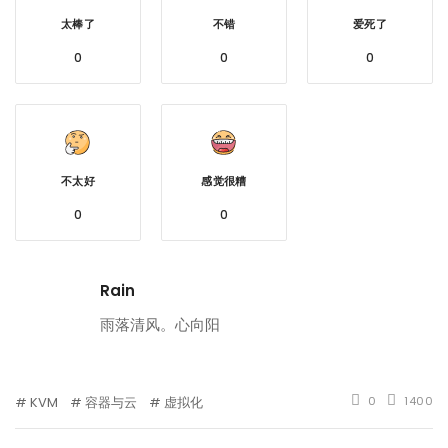
太棒了
不错
爱死了
0
0
0
不太好
感觉很糟
0
0
Rain
雨落清风。心向阳
KVM
容器与云
虚拟化
0
1400