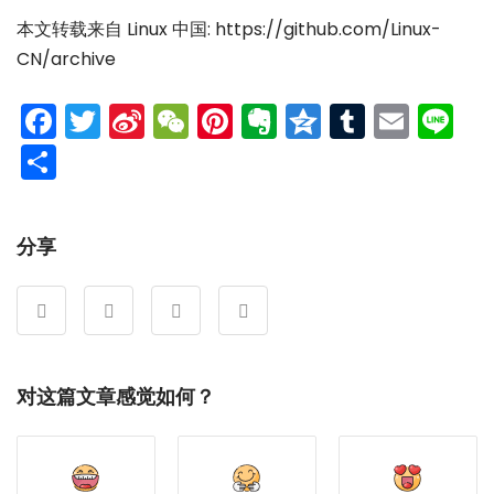
本文转载来自 Linux 中国: https://github.com/Linux-
CN/archive
Facebook
Twitter
Sina
WeChat
Pinterest
Evernote
Qzone
Tumblr
Emai
Li
Weibo
分
享
分享
对这篇文章感觉如何？