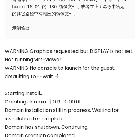
buntu 16.04 的 ISO 镜像文件，或者在上面命令中给定
的其它路径中有相应的镜像文件。

WARNING Graphics requested but DISPLAY is not set.
Not running virt-viewer.
WARNING No console to launch for the guest,
defaulting to --wait -1
Starting install...
Creating domain... | 0 B 00:00:01
Domain installation still in progress. Waiting for
installation to complete.
Domain has shutdown. Continuing.
Domain creation completed.