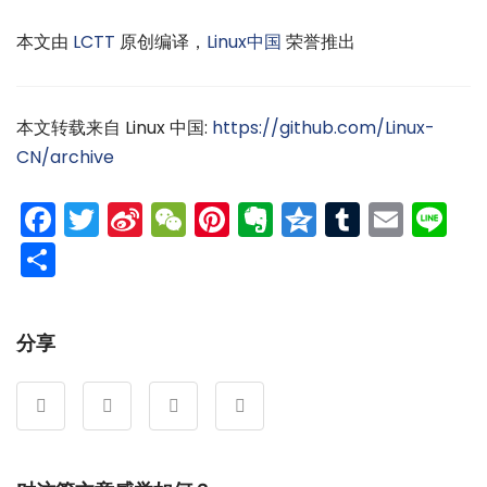
本文由
LCTT
原创编译，
Linux中国
荣誉推出
本文转载来自 Linux 中国:
https://github.com/Linux-
CN/archive
Facebook
Twitter
Sina
WeChat
Pinterest
Evernote
Qzone
Tumblr
Emai
Li
Weibo
分
享
分享