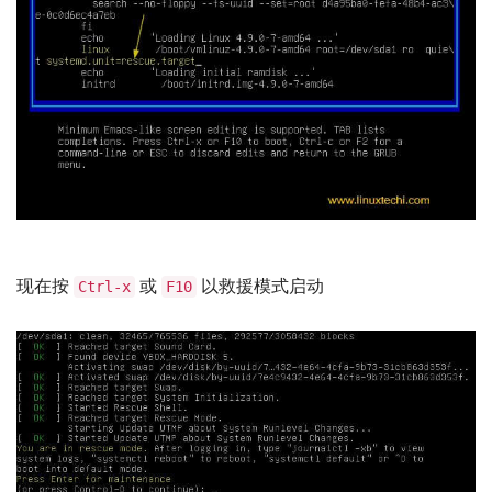
现在按
或
以救援模式启动
Ctrl-x
F10