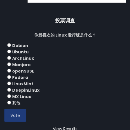
投票调查
你最喜欢的 Linux 发行版是什么？
Debian
Ubuntu
ArchLinux
Manjaro
openSUSE
Fedora
LinuxMint
DeepinLinux
MX Linux
其他
View Results