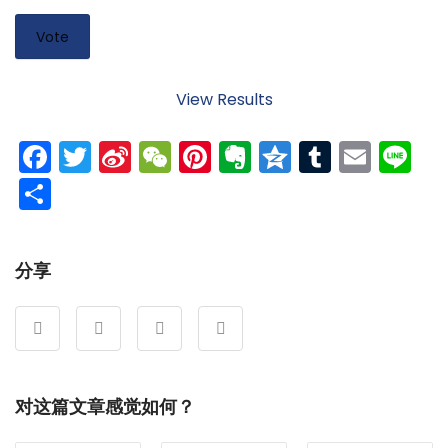
View Results
Facebook
Twitter
Sina
WeChat
Pinterest
Evernote
Qzone
Tumblr
Emai
Li
Weibo
分
享
分享
对这篇文章感觉如何？