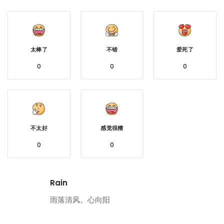
太棒了
不错
爱死了
0
0
0
不太好
感觉很糟
0
0
Rain
雨落清风。心向阳