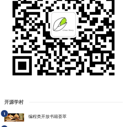
开源学村
编程类开放书籍荟萃