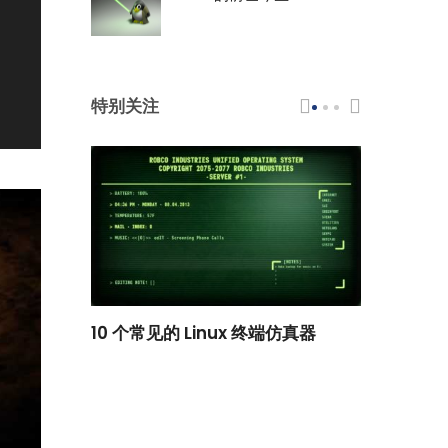
特别关注
scar 品牌
10 个常见的 Linux 终端仿真器
小白观察：Le
过渡到 ISRG