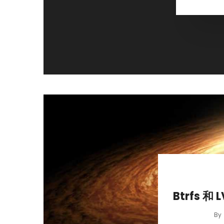
Btrfs 和
By