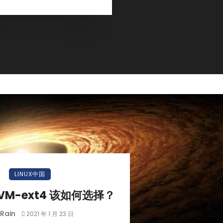
小白观察：Let&apos;s Encrpt 正
更开放的分布式事务 | Fe
LINUX中国
过渡到 ISRG Root
升级，更名为 Seata
 LVM-ext4 该如何选择？
Rain
2021 年 1 月 23 日