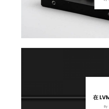
在 LVM
By