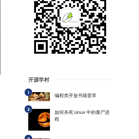
开源学村
编程类开放书籍荟萃
如何杀死 Linux 中的僵尸进
程