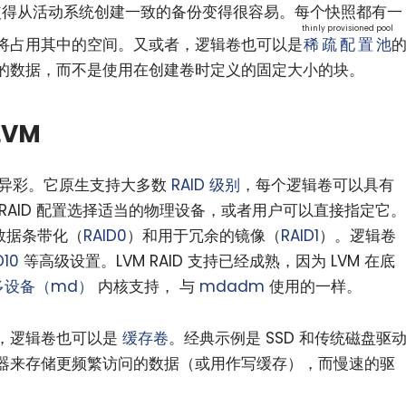
使得从活动系统创建一致的备份变得很容易。每个快照都有一
thinly provisioned pool
将占用其中的空间。又或者，逻辑卷也可以是
稀疏配置池
的数据，而不是使用在创建卷时定义的固定大小的块。
VM
放异彩。它原生支持大多数
RAID 级别
，每个逻辑卷可以具有
动为 RAID 配置选择适当的物理设备，或者用户可以直接指定它。
的数据条带化（
RAID0
）和用于冗余的镜像（
RAID1
）。逻辑卷
D10
等高级设置。LVM RAID 支持已经成熟，因为 LVM 在底
多设备（md）
内核支持， 与
mdadm
使用的一样。
，逻辑卷也可以是
缓存卷
。经典示例是 SSD 和传统磁盘驱
器来存储更频繁访问的数据（或用作写缓存），而慢速的驱