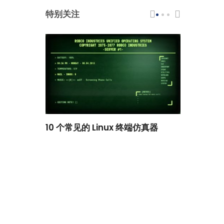
特别关注
scar 品牌
10 个常见的 Linux 终端仿真器
小白观察：Le
过渡到 ISRG