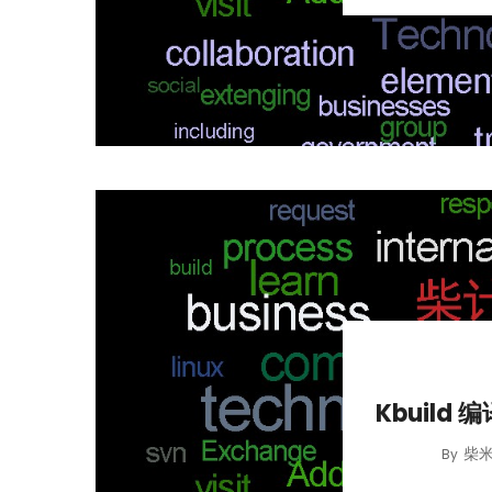
Kbuild 
柴
By