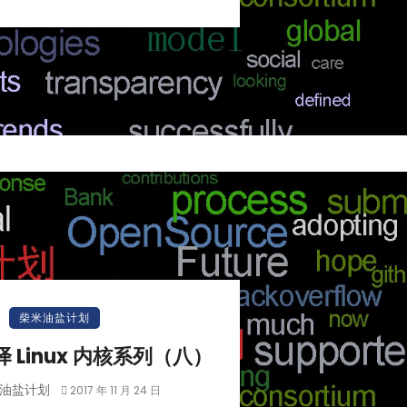
小白观察：Let&apos;s Encrpt 正
更开放的分布式事务 | Fe
柴米油盐计划
过渡到 ISRG Root
升级，更名为 Seata
编译 Linux 内核系列（八）
油盐计划
2017 年 11 月 24 日