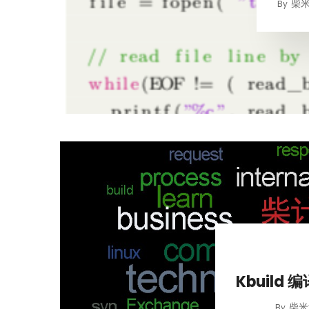
柴
By
Kbuild 
柴米
By