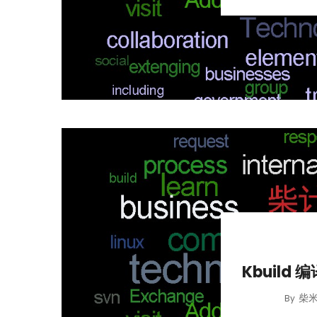
Kbuild 
柴
By