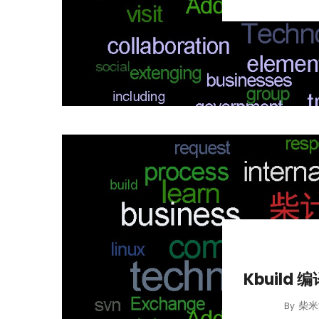
Kbuild 
柴米
By