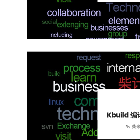
Kbuild 
柴
By