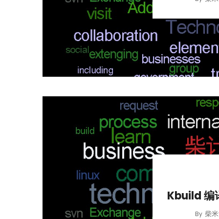
Kbuild 
柴米
By