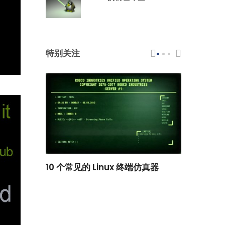
特别关注
scar 品牌
10 个常见的 Linux 终端仿真器
小白观察：Le
过渡到 ISRG