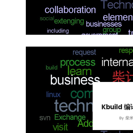
Kbuild 
柴
By