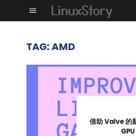
TAG: AMD
借助 Valve 
GP