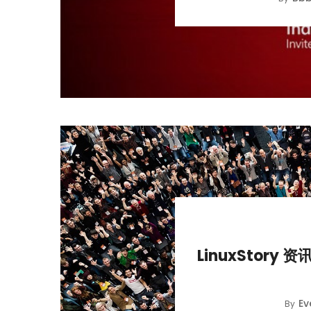
LinuxStory 资
Ev
By