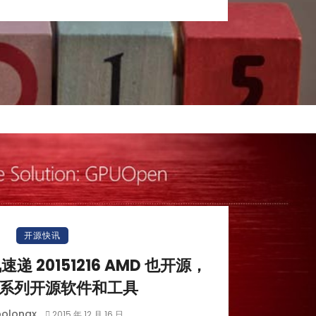
小白观察：Let&apos;s Encrpt 正
更开放的分布式事务 | Fe
开源快讯
过渡到 ISRG Root
升级，更名为 Seata
资讯速递 20151216 AMD 也开源，
系列开源软件和工具
olongx
2015 年 12 月 16 日