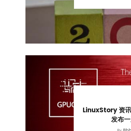
LinuxStory 
发布一
Bbb
By