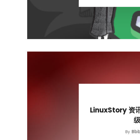
LinuxStory 资
级
Bbb
By