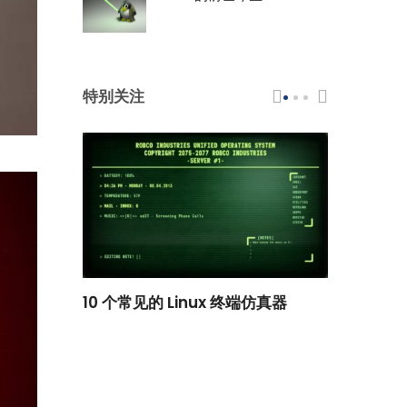
特别关注
scar 品牌
10 个常见的 Linux 终端仿真器
小白观察：Le
过渡到 ISRG