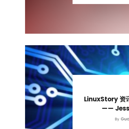
LinuxStory
—— Je
Guo
By