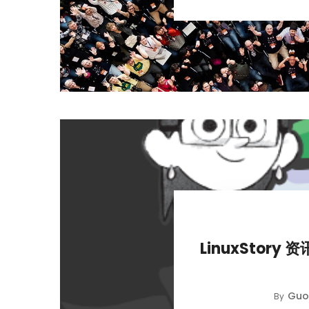
LinuxStory 资
Guo
By