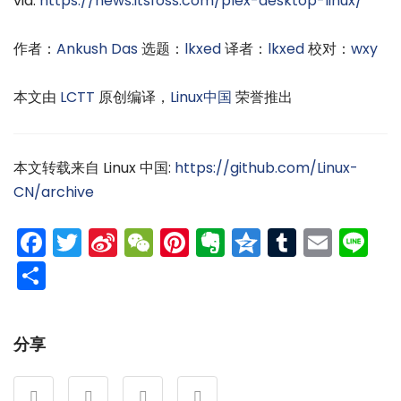
via:
https://news.itsfoss.com/plex-desktop-linux/
作者：
Ankush Das
选题：
lkxed
译者：
lkxed
校对：
wxy
本文由
LCTT
原创编译，
Linux中国
荣誉推出
本文转载来自 Linux 中国:
https://github.com/Linux-
CN/archive
Facebook
Twitter
Sina
WeChat
Pinterest
Evernote
Qzone
Tumblr
Emai
Li
Weibo
分
享
分享