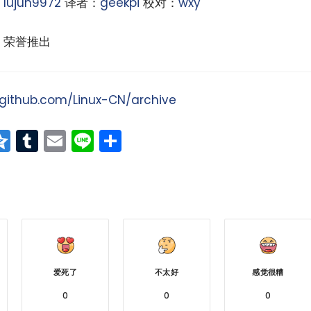
：
lujun9972
译者：
geekpi
校对：
wxy
荣誉推出
/github.com/Linux-CN/archive
at
erest
vernote
Qzone
Tumblr
Email
Line
分
享
爱死了
不太好
感觉很糟
0
0
0