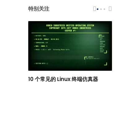
特别关注
scar 品牌
10 个常见的 Linux 终端仿真器
小白观察：Le
过渡到 ISRG