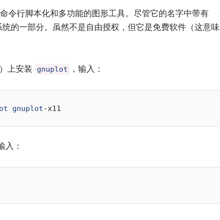
平台的命令行脚本化和多功能的图形工具。尽管它的名字中带有
 操作系统的一部分。虽然不是自由授权，但它是免费软件（这意味
统）上安装
，输入：
gnuplot
ot
gnuplot
小白观察：Let&apos;s Encrpt 正
更开放的分布式事务 | Fe
过渡到 ISRG Root
升级，更名为 Seata
输入：