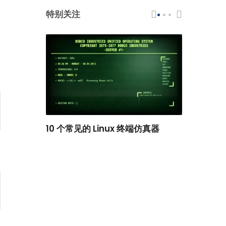
特别关注
scar 品牌
10 个常见的 Linux 终端仿真器
小白观察：Le
过渡到 ISRG