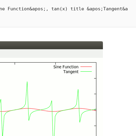
ne Function&apos;, tan(x) title &apos;Tangent&a