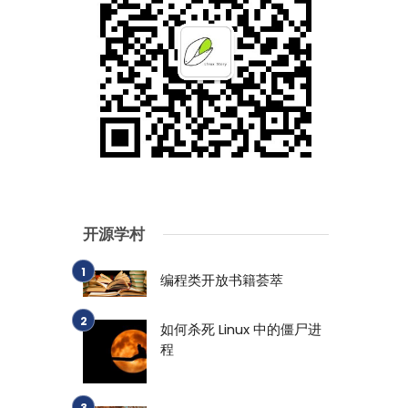
开源学村
编程类开放书籍荟萃
如何杀死 Linux 中的僵尸进
程