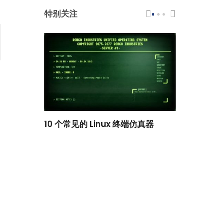
特别关注
scar 品牌
10 个常见的 Linux 终端仿真器
小白观察：Le
过渡到 ISRG