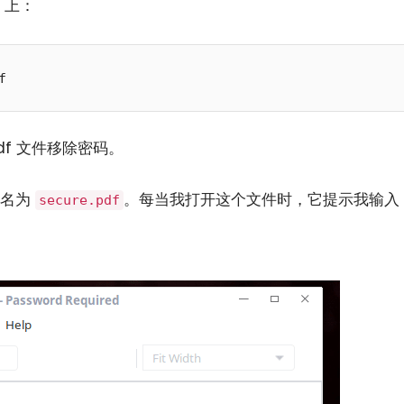
t 上：
f
df 文件移除密码。
，名为
。每当我打开这个文件时，它提示我输入
secure.pdf
小白观察：Let&apos;s Encrpt 正
更开放的分布式事务 | Fe
过渡到 ISRG Root
升级，更名为 Seata