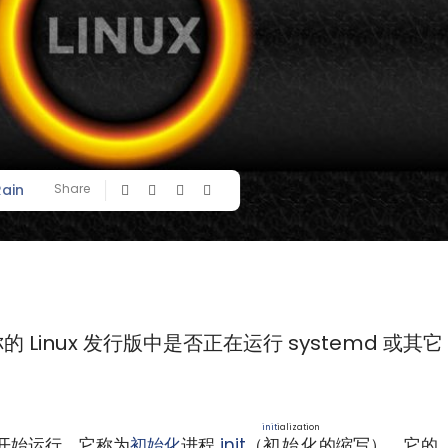
Rain
Share
Linux 发行版中是否正在运行 systemd 或其它
init
ialization
时开始运行，它称为
初始化
进程
init
（
初始化
的缩写）。它的