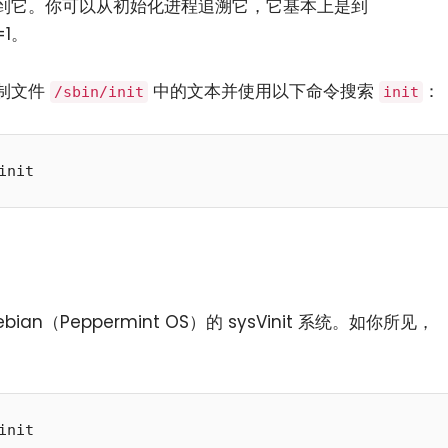
到它。你可以从初始化进程追溯它，它基本上是到
=1。
制文件
中的文本并使用以下命令搜索
：
/sbin/init
init
小白观察：Let&apos;s Encrpt 正
更开放的分布式事务 | Fe
过渡到 ISRG Root
升级，更名为 Seata
n（Peppermint OS）的 sysVinit 系统。如你所见，