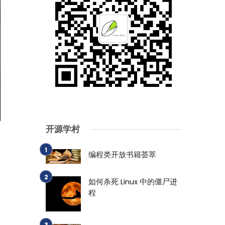
开源学村
编程类开放书籍荟萃
如何杀死 Linux 中的僵尸进
程