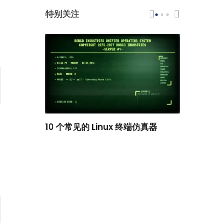
特别关注
scar 品牌
10 个常见的 Linux 终端仿真器
小白观察：Le
过渡到 ISRG