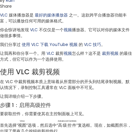
By
Rain
Share
VLC
媒体播放器是
最好的媒体播放器
之一。这款跨平台播放器功能丰
富，可以播放任何可用的媒体格式。
你会惊讶地发现
VLC
不仅仅是一个
视频
播放器。它可以对你的媒体文件
做很多事情。
我们分享过
使用 VLC 下载 YouTube 视频
的
VLC 技巧
。
让我再和你分享一个。用
VLC
裁剪
视频
怎么样？这不是
裁剪视频
的最佳
方式，但它可以作为一个选择使用。
使用 VLC 裁剪视频
在 VLC 中裁剪视频本质上意味着从所需部分的开头到结尾录制视频。默
认情况下，录制控制工具通常在 VLC 面板中不可见。
让我详细介绍一下步骤。
步骤 1：启用高级控件
要获取控件，你需要使其在主控制面板上可见。
View
Advanced Controls
首先选择“
视图
”选项，然后选中“
高级控件
”复选框。现在，如截图所示，
出现了带有几个按钮的新控件行。