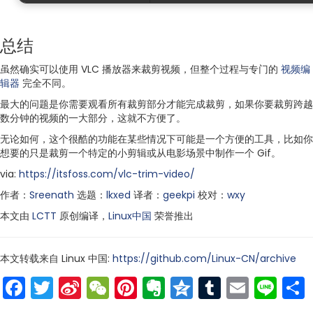
总结
虽然确实可以使用 VLC 播放器来裁剪视频，但整个过程与专门的
视频编
辑器
完全不同。
最大的问题是你需要观看所有裁剪部分才能完成裁剪，如果你要裁剪跨越
数分钟的视频的一大部分，这就不方便了。
无论如何，这个很酷的功能在某些情况下可能是一个方便的工具，比如你
想要的只是裁剪一个特定的小剪辑或从电影场景中制作一个 Gif。
via:
https://itsfoss.com/vlc-trim-video/
作者：
Sreenath
选题：
lkxed
译者：
geekpi
校对：
wxy
本文由
LCTT
原创编译，
Linux中国
荣誉推出
本文转载来自 Linux 中国:
https://github.com/Linux-CN/archive
Facebook
Twitter
Sina
WeChat
Pinterest
Evernote
Qzone
Tumblr
Email
Lin
Weibo