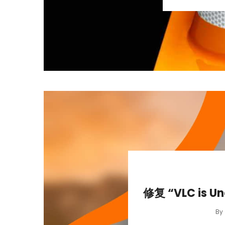
修复 “VLC is Un
By