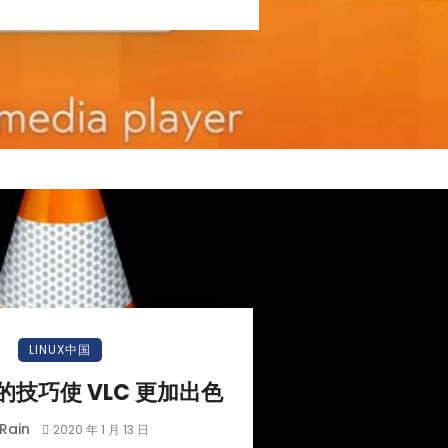
小白观察：Let&apos;s Encrpt 正
更开放的分布式事务 | Fe
LINUX中国
过渡到 ISRG Root
升级，更名为 Seata
技巧使 VLC 更加出色
Rain
2020 年 1 月 13 日