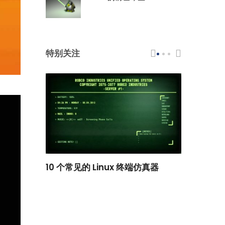
特别关注
scar 品牌
10 个常见的 Linux 终端仿真器
小白观察：Le
过渡到 ISRG