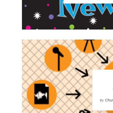
Chu
By