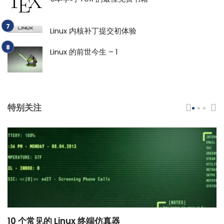
Linux 内核补丁提交初体验
Linux 的前世今生 – 1
特别关注
10 个常见的 Linux 终端仿真器
小