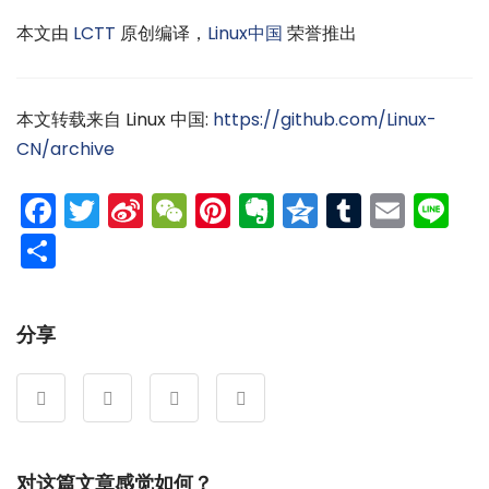
本文由
LCTT
原创编译，
Linux中国
荣誉推出
本文转载来自 Linux 中国:
https://github.com/Linux-
CN/archive
Facebook
Twitter
Sina
WeChat
Pinterest
Evernote
Qzone
Tumblr
Emai
Li
Weibo
分
享
分享
对这篇文章感觉如何？