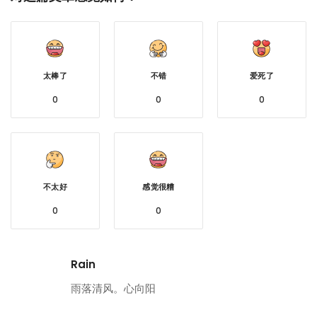
太棒了
不错
爱死了
0
0
0
不太好
感觉很糟
0
0
Rain
雨落清风。心向阳