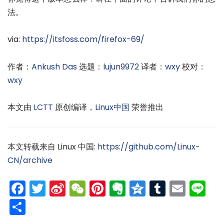
法。
via:
https://itsfoss.com/firefox-69/
作者：
Ankush Das
选题：
lujun9972
译者：
wxy
校对：
wxy
本文由
LCTT
原创编译，
Linux中国
荣誉推出
本文转载来自 Linux 中国:
https://github.com/Linux-
CN/archive
Facebook
Twitter
Sina
WeChat
Pinterest
Evernote
Qzone
Tumblr
Emai
Li
Weibo
分
享