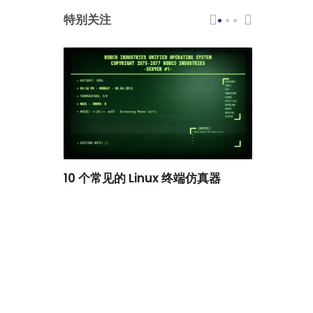
特别关注
scar 品牌
10 个常见的 Linux 终端仿真器
小白观察：Le
过渡到 ISRG