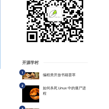
开源学村
编程类开放书籍荟萃
如何杀死 Linux 中的僵尸进
程