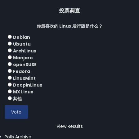
投票调查
你最喜欢的 Linux 发行版是什么？
Debian
Ubuntu
ArchLinux
Manjaro
openSUSE
Fedora
LinuxMint
DeepinLinux
MX Linux
其他
View Results
Polls Archive