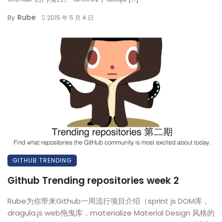
Rube
By
2015 年 5 月 4 日
GITHUB TRENDING
Github Trending repositories week 2
Rube为你带来Github一周流行项目介绍（sprint js DOM库，
dragula.js web拖曳库，materialize Material Design 风格的