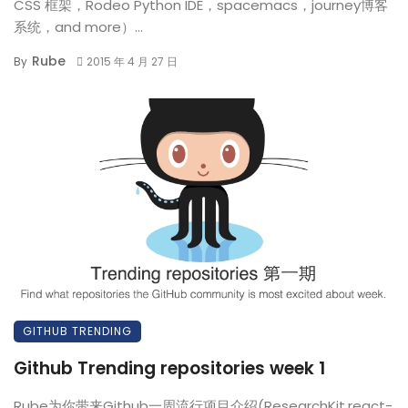
CSS 框架，Rodeo Python IDE，spacemacs，journey博客
系统，and more）...
Rube
By
2015 年 4 月 27 日
GITHUB TRENDING
Github Trending repositories week 1
Rube为你带来Github一周流行项目介绍(ResearchKit,react-