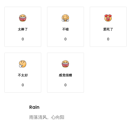
太棒了
不错
爱死了
0
0
0
不太好
感觉很糟
0
0
Rain
雨落清风。心向阳