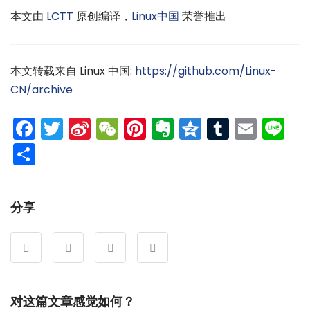
本文由
LCTT
原创编译，
Linux中国
荣誉推出
本文转载来自 Linux 中国:
https://github.com/Linux-
CN/archive
Facebook
Twitter
Sina
WeChat
Pinterest
Evernote
Qzone
Tumblr
Emai
Li
Weibo
分
享
分享
对这篇文章感觉如何？