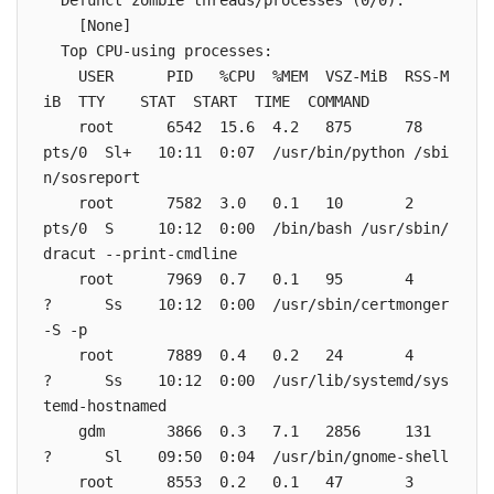
  Defunct zombie threads/processes (0/0):

    [None]

  Top CPU-using processes:

    USER      PID   %CPU  %MEM  VSZ-MiB  RSS-M
iB  TTY    STAT  START  TIME  COMMAND

    root      6542  15.6  4.2   875      78       
pts/0  Sl+   10:11  0:07  /usr/bin/python /sbi
n/sosreport

    root      7582  3.0   0.1   10       2        
pts/0  S     10:12  0:00  /bin/bash /usr/sbin/
dracut --print-cmdline

    root      7969  0.7   0.1   95       4        
?      Ss    10:12  0:00  /usr/sbin/certmonger 
-S -p

    root      7889  0.4   0.2   24       4        
?      Ss    10:12  0:00  /usr/lib/systemd/sys
temd-hostnamed

    gdm       3866  0.3   7.1   2856     131      
?      Sl    09:50  0:04  /usr/bin/gnome-shell

    root      8553  0.2   0.1   47       3        