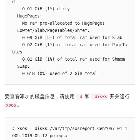
d

    0.01 GiB (1%) dirty

  HugePages:

    No ram pre-allocated to HugePages

  LowMem/Slab/PageTables/Shmem:

    0.09 GiB (5%) of total ram used for Slab

    0.02 GiB (1%) of total ram used for PageTa
bles

    0.01 GiB (1%) of total ram used for Shmem

  Swap:

    0 GiB (0%) used of 2 GiB total
要查看添加的磁盘信息，请使用
和
开关运行
-d
-disks
。
xsos
# xsos --disks /var/tmp/sosreport-CentOS7-01-1
005-2019-05-12-pomeqsa
