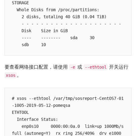
STORAGE

  Whole Disks from /proc/partitions:

    2 disks, totaling 40 GiB (0.04 TiB)

    - - - - - - - - - - - - - - - - - - - - -

    Disk    Size in GiB

    ----    --------    sda     30

    sdb     10
要查看网络接口配置，请使用
或
开关运行
-e
--ethtool
。
xsos
# xsos --ethtool /var/tmp/sosreport-CentOS7-01
-1005-2019-05-12-pomeqsa

ETHTOOL

  Interface Status:

    enp0s10     0000:00:0a.0  link=up 1000Mb/s 
full (autoneg=Y)  rx ring 256/4096  drv e1000 