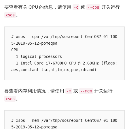
要查看有关 CPU 的信息，请使用
或
开关运行
-c
--cpu
。
xsos
# xsos --cpu /var/tmp/sosreport-CentOS7-01-100
5-2019-05-12-pomeqsa

CPU

  1 logical processors

  1 Intel Core i7-6700HQ CPU @ 2.60GHz (flags: 
aes,constant_tsc,ht,lm,nx,pae,rdrand)
要查看内存利用情况，请使用
或
开关运行
-m
--mem
。
xsos
# xsos --mem /var/tmp/sosreport-CentOS7-01-100
5-2019-05-12-pomeqsa
