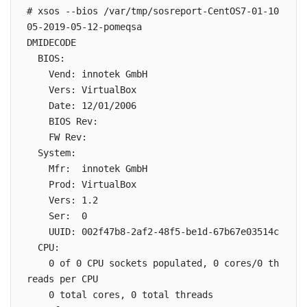
# xsos --bios /var/tmp/sosreport-CentOS7-01-10
05-2019-05-12-pomeqsa

DMIDECODE

  BIOS:

    Vend: innotek GmbH

    Vers: VirtualBox

    Date: 12/01/2006

    BIOS Rev:

    FW Rev:

  System:

    Mfr:  innotek GmbH

    Prod: VirtualBox

    Vers: 1.2

    Ser:  0

    UUID: 002f47b8-2af2-48f5-be1d-67b67e03514c

  CPU:

    0 of 0 CPU sockets populated, 0 cores/0 th
reads per CPU

    0 total cores, 0 total threads
