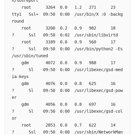
n/sosreport

    root      3264  0.0   1.2   271      23       
tty1   Ssl+  09:50  0:00  /usr/bin/X :0 -backg
round

    root      3200  0.2   0.9   982      18       
?      Ssl   09:50  0:02  /usr/sbin/libvirtd

    root      3189  0.0   0.9   560      17       
?      Ssl   09:50  0:00  /usr/bin/python2 -Es 
/usr/sbin/tuned

    gdm       4072  0.0   0.9   988      17       
?      Sl    09:50  0:00  /usr/libexec/gsd-med
ia-keys

    gdm       4076  0.0   0.8   625      16       
?      Sl    09:50  0:00  /usr/libexec/gsd-pow
er

    gdm       4056  0.0   0.8   697      16       
?      Sl    09:50  0:00  /usr/libexec/gsd-col
or

    root      2853  0.0   0.7   622      14       
?      Ssl   09:50  0:00  /usr/sbin/NetworkMan