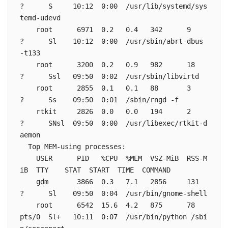
?      S     10:12  0:00  /usr/lib/systemd/sys
temd-udevd

    root      6971  0.2   0.4   342      9        
?      Sl    10:12  0:00  /usr/sbin/abrt-dbus 
-t133

    root      3200  0.2   0.9   982      18       
?      Ssl   09:50  0:02  /usr/sbin/libvirtd

    root      2855  0.1   0.1   88       3        
?      Ss    09:50  0:01  /sbin/rngd -f

    rtkit     2826  0.0   0.0   194      2        
?      SNsl  09:50  0:00  /usr/libexec/rtkit-d
aemon

  Top MEM-using processes:

    USER      PID   %CPU  %MEM  VSZ-MiB  RSS-M
iB  TTY    STAT  START  TIME  COMMAND

    gdm       3866  0.3   7.1   2856     131      
?      Sl    09:50  0:04  /usr/bin/gnome-shell

    root      6542  15.6  4.2   875      78       
pts/0  Sl+   10:11  0:07  /usr/bin/python /sbi