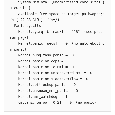
    System MemTotal (uncompressed core size) { 
1.80 GiB }

    Available free space on target path&apos;s 
fs { 22.68 GiB }  (fs=/)

  Panic sysctls:

    kernel.sysrq [bitmask] =  "16"  (see proc 
man page)

    kernel.panic [secs] =  0  (no autoreboot o
n panic)

    kernel.hung_task_panic =  0

    kernel.panic_on_oops =  1

    kernel.panic_on_io_nmi =  0

    kernel.panic_on_unrecovered_nmi =  0

    kernel.panic_on_stackoverflow =  0

    kernel.softlockup_panic =  0

    kernel.unknown_nmi_panic =  0

    kernel.nmi_watchdog =  1

    vm.panic_on_oom [0-2] =  0  (no panic)