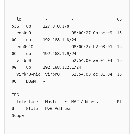
  =========   =========  =================  ==
====  =====  ==================

  lo          -          -                  65
536   up     127.0.0.1/8

  enp0s9      -          08:00:27:0b:bc:e9  15
00    up     192.168.1.8/24

  enp0s10     -          08:00:27:b2:08:91  15
00    up     192.168.1.9/24

  virbr0      -          52:54:00:ae:01:94  15
00    up     192.168.122.1/24

  virbr0-nic  virbr0     52:54:00:ae:01:94  15
00    DOWN   -

IP6

  Interface   Master IF  MAC Address        MT
U     State  IPv6 Address                                 
Scope

  =========   =========  =================  ==
====  =====  =================================