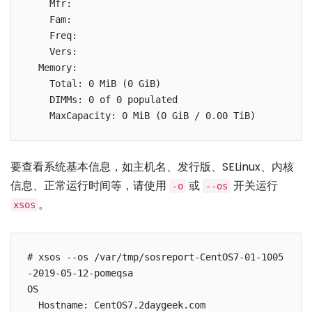
    Mfr:

    Fam:

    Freq:

    Vers:

  Memory:

    Total: 0 MiB (0 GiB)

    DIMMs: 0 of 0 populated

    MaxCapacity: 0 MiB (0 GiB / 0.00 TiB)
要查看系统基本信息，如主机名、发行版、SELinux、内核
信息、正常运行时间等，请使用
或
开关运行
-o
--os
。
xsos
# xsos --os /var/tmp/sosreport-CentOS7-01-1005
-2019-05-12-pomeqsa

OS

  Hostname: CentOS7.2daygeek.com
