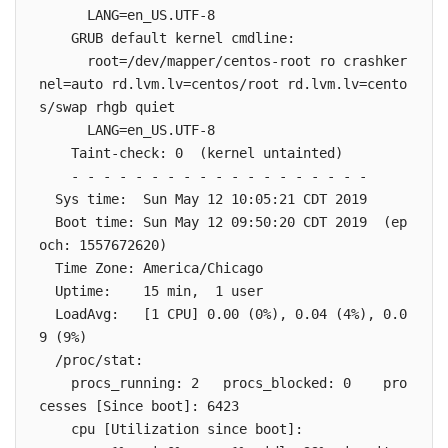
      LANG=en_US.UTF-8

    GRUB default kernel cmdline:

      root=/dev/mapper/centos-root ro crashker
nel=auto rd.lvm.lv=centos/root rd.lvm.lv=cento
s/swap rhgb quiet

      LANG=en_US.UTF-8

    Taint-check: 0  (kernel untainted)

    - - - - - - - - - - - - - - - - - - -

  Sys time:  Sun May 12 10:05:21 CDT 2019

  Boot time: Sun May 12 09:50:20 CDT 2019  (ep
och: 1557672620)

  Time Zone: America/Chicago

  Uptime:    15 min,  1 user

  LoadAvg:   [1 CPU] 0.00 (0%), 0.04 (4%), 0.0
9 (9%)

  /proc/stat:

    procs_running: 2   procs_blocked: 0    pro
cesses [Since boot]: 6423

    cpu [Utilization since boot]:
