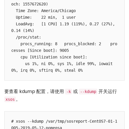
och: 1557672620)

  Time Zone: America/Chicago

  Uptime:    22 min,  1 user

  LoadAvg:   [1 CPU] 1.19 (119%), 0.27 (27%), 
0.14 (14%)

  /proc/stat:

    procs_running: 8   procs_blocked: 2    pro
cesses [Since boot]: 9005

    cpu [Utilization since boot]:

      us 1%, ni 0%, sys 1%, idle 99%, iowait 
0%, irq 0%, sftirq 0%, steal 0%
要查看 kdump 配置，请使用
或
开关运行
-k
--kdump
。
xsos
# xsos --kdump /var/tmp/sosreport-CentOS7-01-1
005-2019-05-12-pomeqsa
