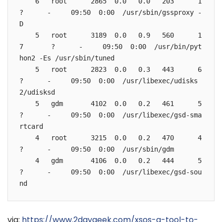
    6   root      2865  0.0   0.0   203      1        
?      -     09:50  0:00  /usr/sbin/gssproxy -
D

    5   root      3189  0.0   0.9   560      1
7       ?      -     09:50  0:00  /usr/bin/pyt
hon2 -Es /usr/sbin/tuned

    5   root      2823  0.0   0.3   443      6        
?      -     09:50  0:00  /usr/libexec/udisks
2/udisksd

    5   gdm       4102  0.0   0.2   461      5        
?      -     09:50  0:00  /usr/libexec/gsd-sma
rtcard

    4   root      3215  0.0   0.2   470      4        
?      -     09:50  0:00  /usr/sbin/gdm

    4   gdm       4106  0.0   0.2   444      5        
?      -     09:50  0:00  /usr/libexec/gsd-sou
nd
via:
https://www.2daygeek.com/xsos-a-tool-to-