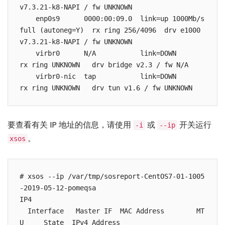
v7.3.21-k8-NAPI / fw UNKNOWN

    enp0s9      0000:00:09.0  link=up 1000Mb/s 
full (autoneg=Y)  rx ring 256/4096  drv e1000 
v7.3.21-k8-NAPI / fw UNKNOWN

    virbr0      N/A           link=DOWN                          
rx ring UNKNOWN   drv bridge v2.3 / fw N/A

    virbr0-nic  tap           link=DOWN                          
rx ring UNKNOWN   drv tun v1.6 / fw UNKNOWN
要查看有关 IP 地址的信息，请使用
或
开关运行
-i
--ip
。
xsos
# xsos --ip /var/tmp/sosreport-CentOS7-01-1005
-2019-05-12-pomeqsa

IP4

  Interface   Master IF  MAC Address        MT
U     State  IPv4 Address
