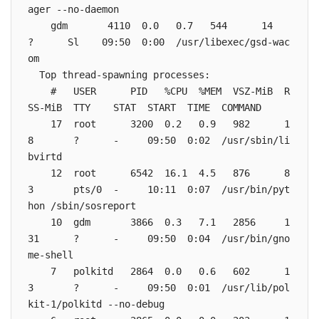
ager --no-daemon

    gdm       4110  0.0   0.7   544      14       
?      Sl    09:50  0:00  /usr/libexec/gsd-wac
om

  Top thread-spawning processes:

    #   USER      PID   %CPU  %MEM  VSZ-MiB  R
SS-MiB  TTY    STAT  START  TIME  COMMAND

    17  root      3200  0.2   0.9   982      1
8       ?      -     09:50  0:02  /usr/sbin/li
bvirtd

    12  root      6542  16.1  4.5   876      8
3       pts/0  -     10:11  0:07  /usr/bin/pyt
hon /sbin/sosreport

    10  gdm       3866  0.3   7.1   2856     1
31      ?      -     09:50  0:04  /usr/bin/gno
me-shell

    7   polkitd   2864  0.0   0.6   602      1
3       ?      -     09:50  0:01  /usr/lib/pol
kit-1/polkitd --no-debug
