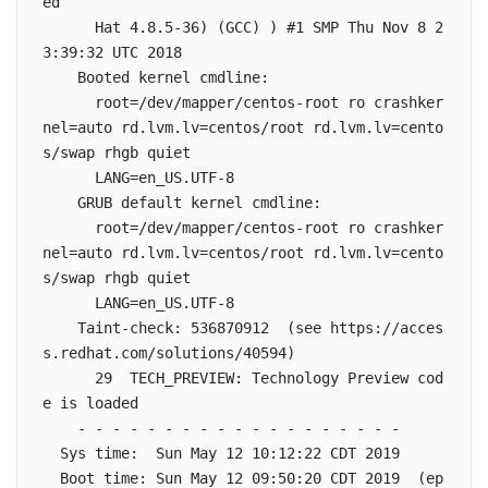
ed

      Hat 4.8.5-36) (GCC) ) #1 SMP Thu Nov 8 2
3:39:32 UTC 2018

    Booted kernel cmdline:

      root=/dev/mapper/centos-root ro crashker
nel=auto rd.lvm.lv=centos/root rd.lvm.lv=cento
s/swap rhgb quiet

      LANG=en_US.UTF-8

    GRUB default kernel cmdline:

      root=/dev/mapper/centos-root ro crashker
nel=auto rd.lvm.lv=centos/root rd.lvm.lv=cento
s/swap rhgb quiet

      LANG=en_US.UTF-8

    Taint-check: 536870912  (see https://acces
s.redhat.com/solutions/40594)

      29  TECH_PREVIEW: Technology Preview cod
e is loaded

    - - - - - - - - - - - - - - - - - - -

  Sys time:  Sun May 12 10:12:22 CDT 2019

  Boot time: Sun May 12 09:50:20 CDT 2019  (ep