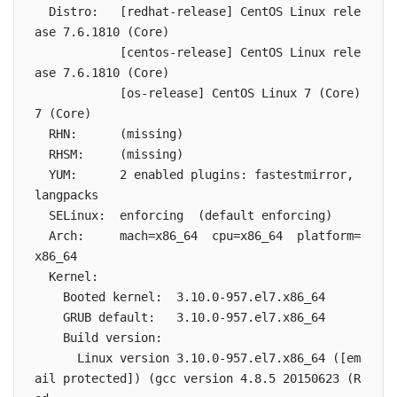
  Distro:   [redhat-release] CentOS Linux rele
ase 7.6.1810 (Core)

            [centos-release] CentOS Linux rele
ase 7.6.1810 (Core)

            [os-release] CentOS Linux 7 (Core) 
7 (Core)

  RHN:      (missing)

  RHSM:     (missing)

  YUM:      2 enabled plugins: fastestmirror, 
langpacks

  SELinux:  enforcing  (default enforcing)

  Arch:     mach=x86_64  cpu=x86_64  platform=
x86_64

  Kernel:

    Booted kernel:  3.10.0-957.el7.x86_64

    GRUB default:   3.10.0-957.el7.x86_64

    Build version:

      Linux version 3.10.0-957.el7.x86_64 ([em
ail protected]) (gcc version 4.8.5 20150623 (R