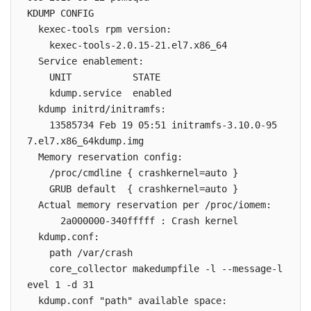
KDUMP CONFIG

  kexec-tools rpm version:

    kexec-tools-2.0.15-21.el7.x86_64

  Service enablement:

    UNIT           STATE

    kdump.service  enabled

  kdump initrd/initramfs:

    13585734 Feb 19 05:51 initramfs-3.10.0-95
7.el7.x86_64kdump.img

  Memory reservation config:

    /proc/cmdline { crashkernel=auto }

    GRUB default  { crashkernel=auto }

  Actual memory reservation per /proc/iomem:

      2a000000-340fffff : Crash kernel

  kdump.conf:

    path /var/crash

    core_collector makedumpfile -l --message-l
evel 1 -d 31

  kdump.conf "path" available space:
