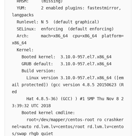
  RHSM:     (missing)

  YUM:      2 enabled plugins: fastestmirror, 
langpacks

  Runlevel: N 5  (default graphical)

  SELinux:  enforcing  (default enforcing)

  Arch:     mach=x86_64  cpu=x86_64  platform=
x86_64

  Kernel:

    Booted kernel:  3.10.0-957.el7.x86_64

    GRUB default:   3.10.0-957.el7.x86_64

    Build version:

      Linux version 3.10.0-957.el7.x86_64 ([em
ail protected]) (gcc version 4.8.5 20150623 (R
ed

      Hat 4.8.5-36) (GCC) ) #1 SMP Thu Nov 8 2
3:39:32 UTC 2018

    Booted kernel cmdline:

      root=/dev/mapper/centos-root ro crashker
nel=auto rd.lvm.lv=centos/root rd.lvm.lv=cento
s/swap rhgb quiet
