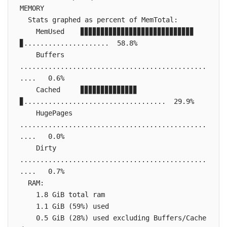
MEMORY

  Stats graphed as percent of MemTotal:

    MemUsed    ▊▊▊▊▊▊▊▊▊▊▊▊▊▊▊▊▊▊▊▊▊▊▊▊▊▊▊▊
▊.....................  58.8%

    Buffers    
..............................................
....   0.6%

    Cached     ▊▊▊▊▊▊▊▊▊▊▊▊▊▊
▊...................................  29.9%

    HugePages  
..............................................
....   0.0%

    Dirty      
..............................................
....   0.7%

  RAM:

    1.8 GiB total ram

    1.1 GiB (59%) used

    0.5 GiB (28%) used excluding Buffers/Cache