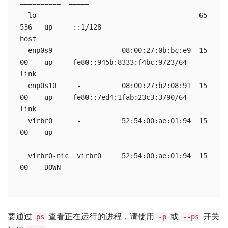
==========  =====

  lo          -          -                  65
536   up     ::1/128                                      
host

  enp0s9      -          08:00:27:0b:bc:e9  15
00    up     fe80::945b:8333:f4bc:9723/64                 
link

  enp0s10     -          08:00:27:b2:08:91  15
00    up     fe80::7ed4:1fab:23c3:3790/64                 
link

  virbr0      -          52:54:00:ae:01:94  15
00    up     -                                            
-

  virbr0-nic  virbr0     52:54:00:ae:01:94  15
00    DOWN   -                                            
-
要通过
查看正在运行的进程，请使用
或
开关
ps
-p
--ps