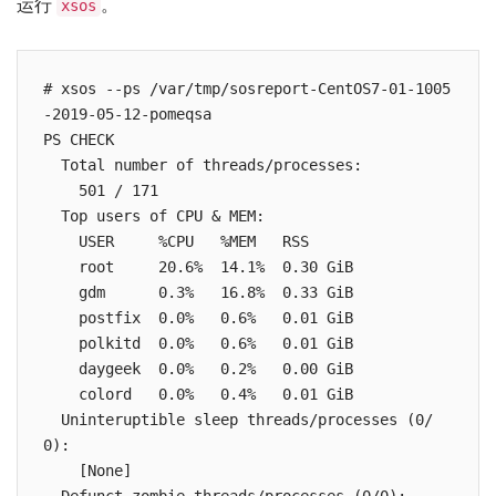
运行
。
xsos
# xsos --ps /var/tmp/sosreport-CentOS7-01-1005
-2019-05-12-pomeqsa

PS CHECK

  Total number of threads/processes:

    501 / 171

  Top users of CPU & MEM:

    USER     %CPU   %MEM   RSS

    root     20.6%  14.1%  0.30 GiB

    gdm      0.3%   16.8%  0.33 GiB

    postfix  0.0%   0.6%   0.01 GiB

    polkitd  0.0%   0.6%   0.01 GiB

    daygeek  0.0%   0.2%   0.00 GiB

    colord   0.0%   0.4%   0.01 GiB

  Uninteruptible sleep threads/processes (0/
0):

    [None]
