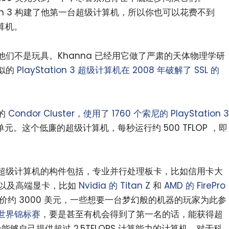
Station 3 构建了他第一台超级计算机，所以你也可以花费不到
算机。
们不是玩具。Khanna 已经用它做了严肃的天体物理学研
似的
PlayStation 3 超级计算机在 2008 年破解了 SSL 的
的
Condor Cluster，使用了 1760 个索尼的 PlayStation 3
单元。这个低廉的超级计算机，每秒运行约 500 TFLOP ，即
小白观察：Let&apos;s Encrpt 正
更开放的分布式事务 | Fe
。
过渡到 ISRG Root
升级，更名为 Seata
超级计算机的构件包括，专业并行处理板卡，比如信用卡大
以及高端显卡，比如
Nvidia 的 Titan Z
和
AMD 的 FirePro
约 3000 美元，一些想要一台梦幻般的机器的玩家为此参
世界锦标赛
，要是甚至有机会得到了第一名的话，能获得超
能够自己提供超过 2.5TFLOPS 计算能力的计算机，对于科