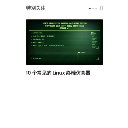
特别关注
scar 品牌
10 个常见的 Linux 终端仿真器
小白观察：Le
过渡到 ISRG