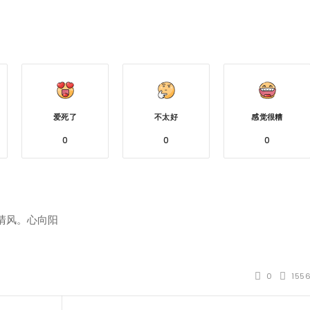
享
爱死了
不太好
感觉很糟
0
0
0
清风。心向阳
0
155