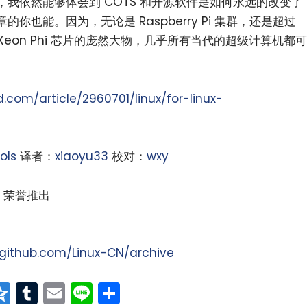
我依然能够体会到 COTS 和开源软件是如何永远的改变了
也能。因为，无论是 Raspberry Pi 集群，还是超过
e 和 Xeon Phi 芯片的庞然大物，几乎所有当代的超级计算机都可
com/article/2960701/linux/for-linux-
ols
译者：
xiaoyu33
校对：
wxy
荣誉推出
/github.com/Linux-CN/archive
at
erest
vernote
Qzone
Tumblr
Email
Line
分