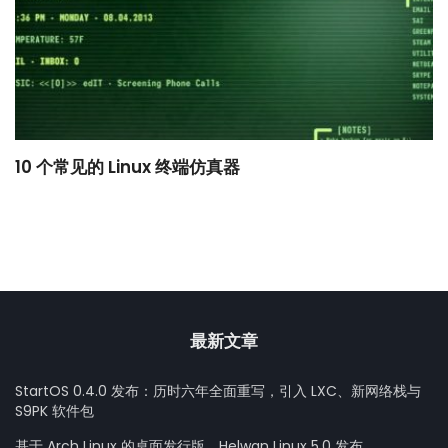
10 个常见的 Linux 终端仿真器
小
最新文章
StartOS 0.4.0 发布：历时六年全面重写，引入 LXC、新网络栈与
S9PK 软件包
基于 Arch Linux 的桌面发行版，Helwan Linux 5.0 发布