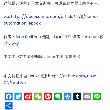
这就是开源的真正意义所在：可以帮助世界上的所有人。
via:
https://opensource.com/article/21/6/home-
automation-ebook
作者：
Alan Smithee
选题：
lujun9972
译者：
zepoch
校
对：
wxy
本文由
LCTT
原创编译，
Linux中国
荣誉推出
本文转载来自 Linux 中国:
https://github.com/Linux-
CN/archive
Facebook
Twitter
Sina
WeChat
Pinterest
Evernote
Qzone
Tumblr
Emai
Li
Weibo
分