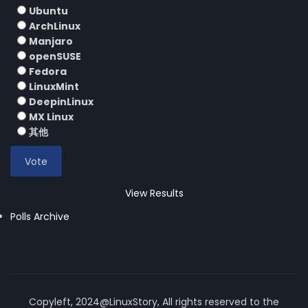
Ubuntu
ArchLinux
Manjaro
openSUSE
Fedora
LinuxMint
DeepinLinux
MX Linux
其他
View Results
Polls Archive
Copyleft, 2024@LinuxStory, All rights reserved to the