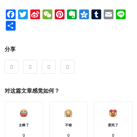
Facebook
Twitter
Sina
WeChat
Pinterest
Evernote
Qzone
Tumblr
Emai
Li
Weibo
分
享
分享
对这篇文章感觉如何？
太棒了
不错
爱死了
0
0
0