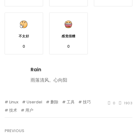
不太好
感觉很糟
0
0
Rain
雨落清风。心向阳
Linux
Userdel
删除
工具
技巧
0
1903
技术
用户
PREVIOUS