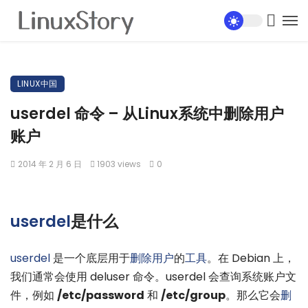
LINUX中国
userdel 命令 – 从Linux系统中删除用户
账户
2014 年 2 月 6 日
1903 views
0
userdel
是什么
userdel
是一个底层用于
删除
用户
的
工具
。在 Debian 上，
我们通常会使用 deluser 命令。userdel 会查询系统账户文
件，例如
/etc/password
和
/etc/group
。那么它会
删