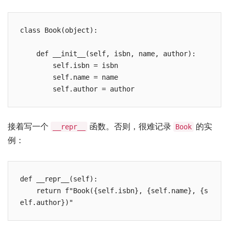
class Book(object):

    def __init__(self, isbn, name, author):

        self.isbn = isbn

        self.name = name

        self.author = author
接着写一个
函数。否则，很难记录
的实
__repr__
Book
例：
def __repr__(self):

    return f"Book({self.isbn}, {self.name}, {s
elf.author})"