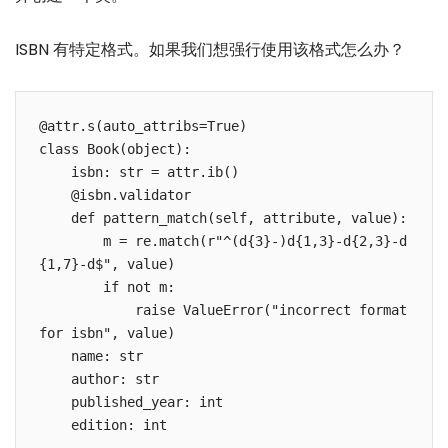
ISBN 有特定格式。如果我们想强行使用该格式怎么办？
@attr.s(auto_attribs=True)

class Book(object):

    isbn: str = attr.ib()

    @isbn.validator

    def pattern_match(self, attribute, value):

        m = re.match(r"^(d{3}-)d{1,3}-d{2,3}-d
{1,7}-d$", value)

        if not m:

            raise ValueError("incorrect format 
for isbn", value)

    name: str 

    author: str

    published_year: int

    edition: int