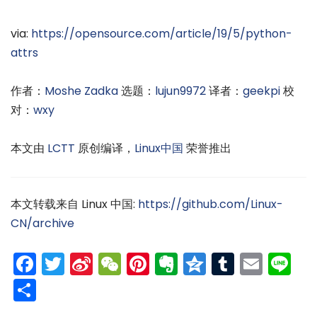
via:
https://opensource.com/article/19/5/python-
attrs
作者：
Moshe Zadka
选题：
lujun9972
译者：
geekpi
校
对：
wxy
本文由
LCTT
原创编译，
Linux中国
荣誉推出
本文转载来自 Linux 中国:
https://github.com/Linux-
CN/archive
Facebook
Twitter
Sina
WeChat
Pinterest
Evernote
Qzone
Tumblr
Emai
Li
Weibo
分
享