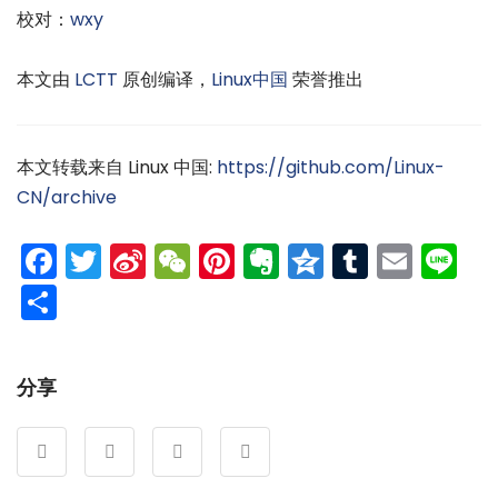
校对：
wxy
本文由
LCTT
原创编译，
Linux中国
荣誉推出
本文转载来自 Linux 中国:
https://github.com/Linux-
CN/archive
Facebook
Twitter
Sina
WeChat
Pinterest
Evernote
Qzone
Tumblr
Emai
Li
Weibo
分
享
分享