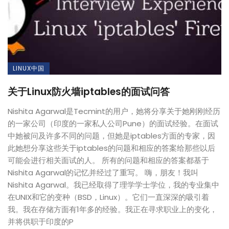
LINUX中国
关于Linux防火墙iptables的面试问答
Nishita Agarwal是Tecmint的用户，她将分享关于她刚刚经历
的一家公司（印度的一家私人公司Pune）的面试经验。在面试
中她被问及许多不同的问题，但她是iptables方面的专家，因
此她想分享这些关于iptables的问题和相应的答案给那些以后
可能会进行相关面试的人。 所有的问题和相应的答案都基于
Nishita Agarwal的记忆并经过了重写。 嗨，朋友！我叫
Nishita Agarwal。我已经取得了理学学士学位，我的专业集中
在UNIX和它的变种（BSD，Linux）。它们一直深深的吸引着
我。我在存储方面有1年多的经验。我正在寻求职业上的变化，
并将供职于印度的P