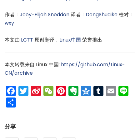
作者：
Joey-Elijah Sneddon
译者：
DongShuaike
校对：
wxy
本文由
LCTT
原创翻译，
Linux中国
荣誉推出
本文转载来自 Linux 中国:
https://github.com/Linux-
CN/archive
Facebook
Twitter
Sina
WeChat
Pinterest
Evernote
Qzone
Tumblr
Emai
Li
Weibo
分
享
分享