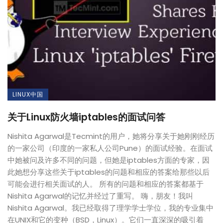
LINUX中国
关于Linux防火墙iptables的面试问答
Nishita Agarwal是Tecmint的用户，她将分享关于她刚刚经历
的一家公司（印度的一家私人公司Pune）的面试经验。在面试
中她被问及许多不同的问题，但她是iptables方面的专家，因
此她想分享这些关于iptables的问题和相应的答案给那些以后
可能会进行相关面试的人。 所有的问题和相应的答案都基于
Nishita Agarwal的记忆并经过了重写。 嗨，朋友！我叫
Nishita Agarwal。我已经取得了理学学士学位，我的专业集中
在UNIX和它的变种（BSD，Linux）。它们一直深深的吸引着