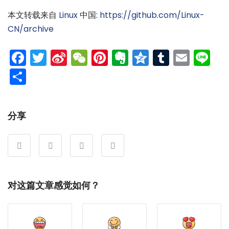
本文转载来自
Linux
中国:
https://github.com/Linux-
CN/archive
Facebook
Twitter
Sina
WeChat
Pinterest
Evernote
Qzone
Tumblr
Emai
Li
Weibo
分
享
分享
对这篇文章感觉如何？