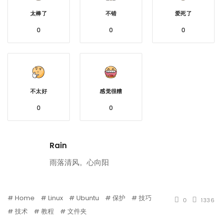
太棒了
不错
爱死了
0
0
0
不太好
感觉很糟
0
0
Rain
雨落清风。心向阳
Home
Linux
Ubuntu
保护
技巧
0
1336
技术
教程
文件夹