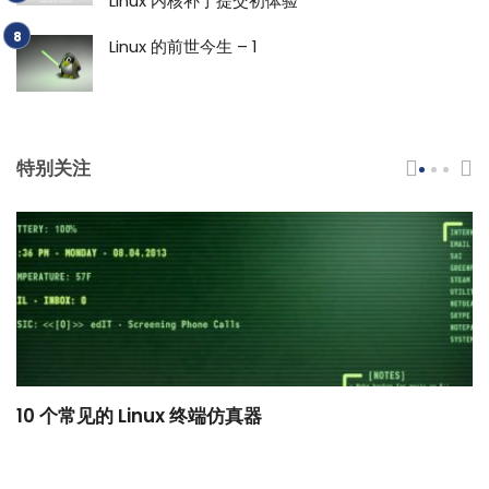
Linux 内核补丁提交初体验
Linux 的前世今生 – 1
特别关注
10 个常见的 Linux 终端仿真器
小