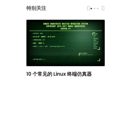
特别关注
scar 品牌
10 个常见的 Linux 终端仿真器
小白观察：Le
过渡到 ISRG