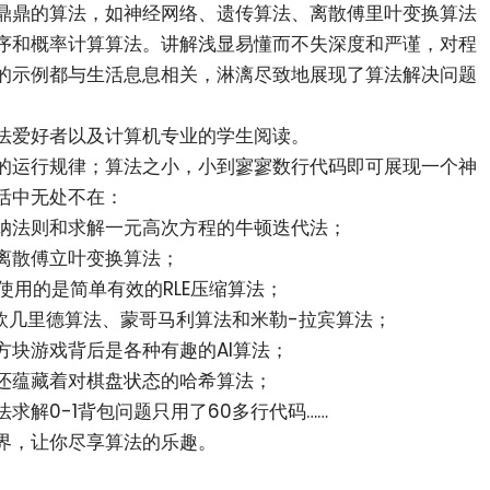
鼎鼎的算法，如神经网络、遗传算法、离散傅里叶变换算法
序和概率计算算法。讲解浅显易懂而不失深度和严谨，对程
的示例都与生活息息相关，淋漓尽致地展现了算法解决问题
。
法爱好者以及计算机专业的学生阅读。
的运行规律；算法之小，小到寥寥数行代码即可展现一个神
活中无处不在：
纳法则和求解一元高次方程的牛顿迭代法；
离散傅立叶变换算法；
使用的是简单有效的RLE压缩算法；
欧几里德算法、蒙哥马利算法和米勒-拉宾算法；
方块游戏背后是各种有趣的AI算法；
还蕴藏着对棋盘状态的哈希算法；
求解0-1背包问题只用了60多行代码……
界，让你尽享算法的乐趣。