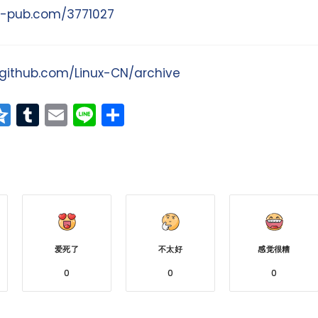
na-pub.com/3771027
/github.com/Linux-CN/archive
at
erest
vernote
Qzone
Tumblr
Email
Line
分
享
爱死了
不太好
感觉很糟
0
0
0