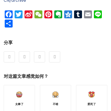
CN/archive
Facebook
Twitter
Sina
WeChat
Pinterest
Evernote
Qzone
Tumblr
Emai
Li
Weibo
分
享
分享
对这篇文章感觉如何？
太棒了
不错
爱死了