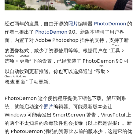
经过两年的发展，自由开源的
照片
编辑器
PhotoDemon
的
作者已推出了
PhotoDemon
9.0。新版本增强了用户界
面，内置了对 Adobe Photoshop 插件的支持，支持了新
Tools
的图像格式，减少了资源使用等等。根据用户在 “
工具
>
Options
Updates
选项
>
更新
” 下的设置，已经安装了 PhotoDemon 9.0 可
Help
以自动收到更新推送。你也可以选择通过 “
帮助
>
Check for Updates
检查更新
” 手动更新。
PhotoDemon 这个便携程序提供压缩包下载。解压到系
统，就能启动这个
照片
编辑器。可能最新版本会让
Windows 可能会发出 SmartScreen 警告，VirusTotal 上
的两个不太知名的杀毒软件也会报毒（以上都是误报）。新
的 PhotoDemon 消耗的资源比以前的版本少，这是它的优