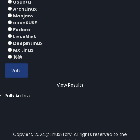
Ubuntu
ArchLinux
Manjaro
openSUSE
Fedora
LinuxMint
DeepinLinux
MX Linux
其他
View Results
Polls Archive
Copyleft, 2024@LinuxStory, All rights reserved to the