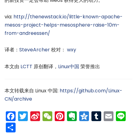
的新投资一定会帮助 Meos 获得更大的动力。
via:
http://thenewstack.io/little-known-apache-
mesos-project-helps-mesosphere-raise-10m-
from-andreessen/
译者：
SteveArcher
校对：
wxy
本文由
LCTT
原创翻译，
Linux中国
荣誉推出
本文转载来自 Linux 中国:
https://github.com/Linux-
CN/archive
Facebook
Twitter
Sina
WeChat
Pinterest
Evernote
Qzone
Tumblr
Emai
Li
Weibo
分