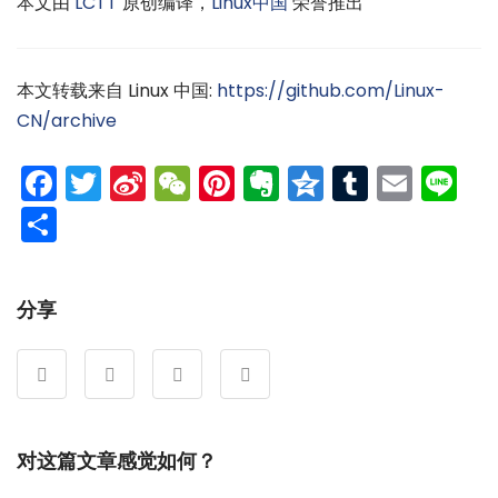
本文由
LCTT
原创编译，
Linux中国
荣誉推出
本文转载来自 Linux 中国:
https://github.com/Linux-
CN/archive
Facebook
Twitter
Sina
WeChat
Pinterest
Evernote
Qzone
Tumblr
Emai
Li
Weibo
分
享
分享
对这篇文章感觉如何？