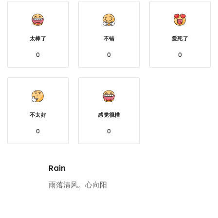
太棒了
不错
爱死了
0
0
0
不太好
感觉很糟
0
0
Rain
雨落清风。心向阳