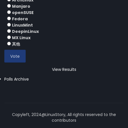
ArchLinux
Manjaro
openSUSE
Fedora
LinuxMint
DeepinLinux
MX Linux
其他
View Results
Polls Archive
Copyleft, 2024@LinuxStory, All rights reserved to the
contributors