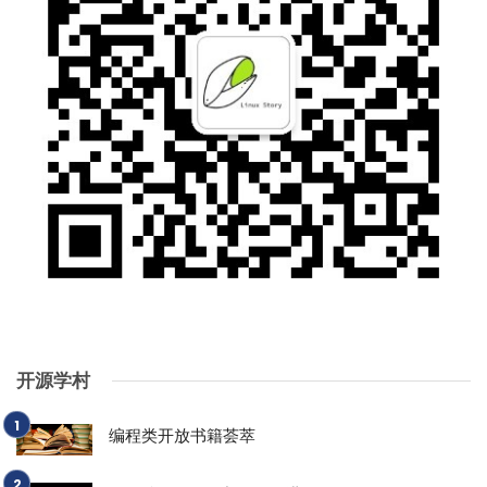
开源学村
编程类开放书籍荟萃