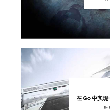
在 Go 中实
By