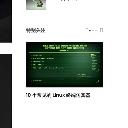
特别关注
scar 品牌
10 个常见的 Linux 终端仿真器
小白观察：Le
过渡到 ISRG