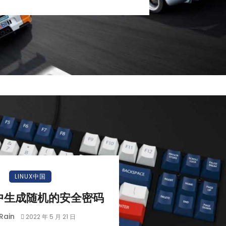
小白观察：Let&apos;s Encrpt 正
更开放的分布式事务 | Fe
LINUX中国
过渡到 ISRG Root
升级，更名为 Seata
 中生成随机的安全密码
Rain
2022 年 5 月 21 日