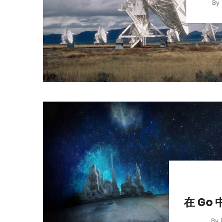
By
在 Go
By