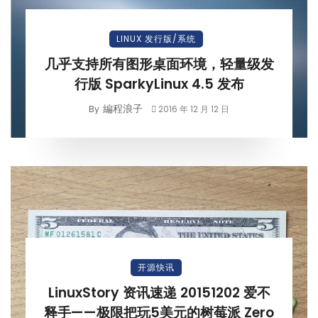
LINUX 发行版/系统
几乎支持所有图形桌面环境，轻量级发
行版 SparkyLinux 4.5 发布
編程浪子
By
2016 年 12 月 12 日
开源快讯
LinuxStory 资讯速递 20151202 爱不
释手——极限把玩5美元的树莓派 Zero