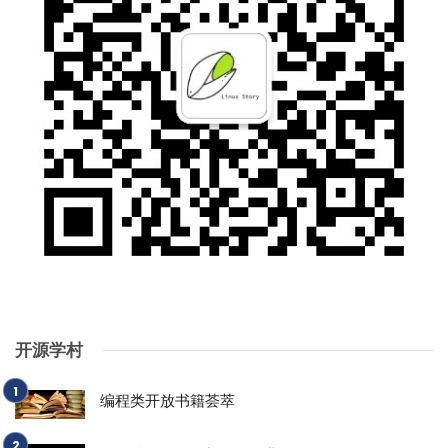
开源学村
编程类开放书籍荟萃