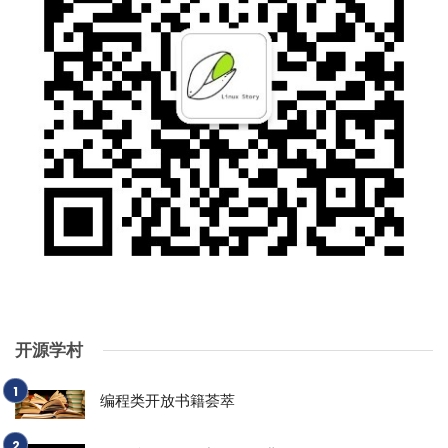
开源学村
编程类开放书籍荟萃