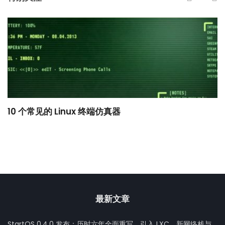
10 个常见的 Linux 终端仿真器
小
最新文章
StartOS 0.4.0 发布：历时六年全面重写，引入 LXC、新网络栈与