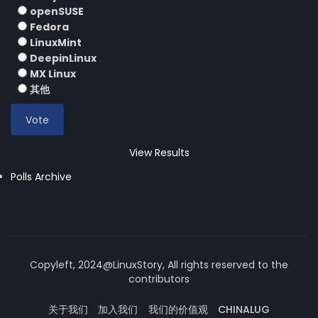
openSUSE
Fedora
LinuxMint
DeepinLinux
MX Linux
其他
View Results
Polls Archive
Copyleft, 2024@LinuxStory, All rights reserved to the
contributors
关于我们
加入我们
我们的价值观
CHINALUG