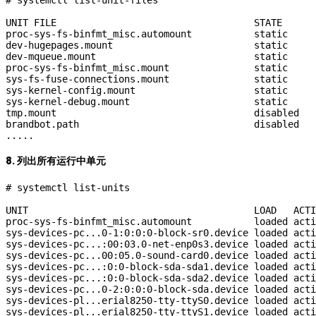
UNIT FILE                                   STATE   

proc-sys-fs-binfmt_misc.automount           static  

dev-hugepages.mount                         static  

dev-mqueue.mount                            static  

proc-sys-fs-binfmt_misc.mount               static  

sys-fs-fuse-connections.mount               static  

sys-kernel-config.mount                     static  

sys-kernel-debug.mount                      static  

tmp.mount                                   disabled

brandbot.path                               disabled

8. 列出所有运行中单元
# systemctl list-units

UNIT                                        LOAD   ACTI
proc-sys-fs-binfmt_misc.automount           loaded acti
sys-devices-pc...0-1:0:0:0-block-sr0.device loaded acti
sys-devices-pc...:00:03.0-net-enp0s3.device loaded acti
sys-devices-pc...00:05.0-sound-card0.device loaded acti
sys-devices-pc...:0:0-block-sda-sda1.device loaded acti
sys-devices-pc...:0:0-block-sda-sda2.device loaded acti
sys-devices-pc...0-2:0:0:0-block-sda.device loaded acti
sys-devices-pl...erial8250-tty-ttyS0.device loaded acti
sys-devices-pl...erial8250-tty-ttyS1.device loaded acti