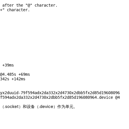
 after the "@" character.

+" character.

 +39ms

@4.485s +69ms

342s +142ms

yx2duuid-79f594adx2da332x2d4730x2dbb5fx2d85d19608096

口（.socket）和设备（.device）作为单元。