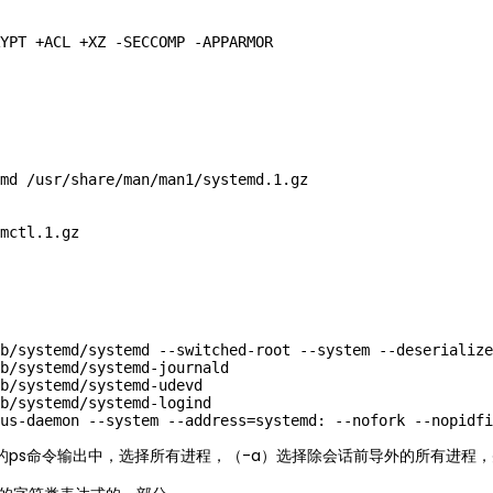
md /usr/share/man/man1/systemd.1.gz

b/systemd/systemd --switched-root --system --deserialize
b/systemd/systemd-journald

b/systemd/systemd-udevd

b/systemd/systemd-logind

参数的ps命令输出中，选择所有进程，（-a）选择除会话前导外的所有进程，