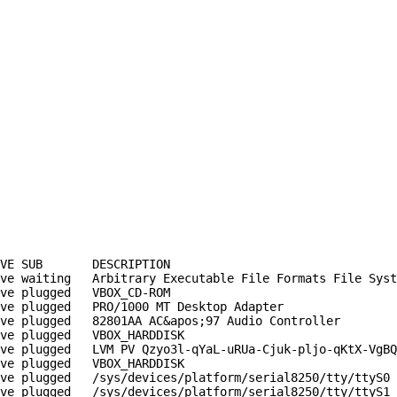
VE SUB       DESCRIPTION

ve waiting   Arbitrary Executable File Formats File Syst
ve plugged   VBOX_CD-ROM

ve plugged   PRO/1000 MT Desktop Adapter

ve plugged   82801AA AC&apos;97 Audio Controller

ve plugged   VBOX_HARDDISK

ve plugged   LVM PV Qzyo3l-qYaL-uRUa-Cjuk-pljo-qKtX-VgBQ
ve plugged   VBOX_HARDDISK

ve plugged   /sys/devices/platform/serial8250/tty/ttyS0

ve plugged   /sys/devices/platform/serial8250/tty/ttyS1
