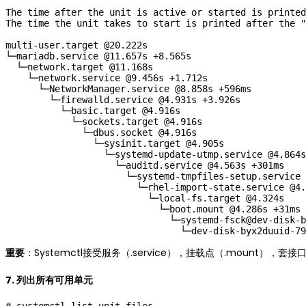
The time after the unit is active or started is printed
The time the unit takes to start is printed after the "
multi-user.target @20.222s

└─mariadb.service @11.657s +8.565s

  └─network.target @11.168s

    └─network.service @9.456s +1.712s

      └─NetworkManager.service @8.858s +596ms

        └─firewalld.service @4.931s +3.926s

          └─basic.target @4.916s

            └─sockets.target @4.916s

              └─dbus.socket @4.916s

                └─sysinit.target @4.905s

                  └─systemd-update-utmp.service @4.864s
                    └─auditd.service @4.563s +301ms

                      └─systemd-tmpfiles-setup.service 
                        └─rhel-import-state.service @4.
                          └─local-fs.target @4.324s

                            └─boot.mount @4.286s +31ms

                              └─systemd-fsck@dev-disk-b
重要
：Systemctl接受服务（.service），挂载点（.mount），套接
7. 列出所有可用单元
# systemctl list-unit-files
