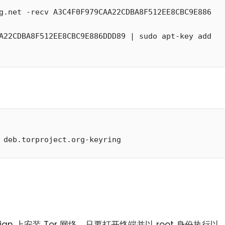
g.net -recv A3C4F0F979CAA22CDBA8F512EE8CBC9E886
A22CDBA8F512EE8CBC9E886DDD89 | sudo apt-key add 
n 上安装 Tor 网络。只要打开终端并以 root 身份执行以