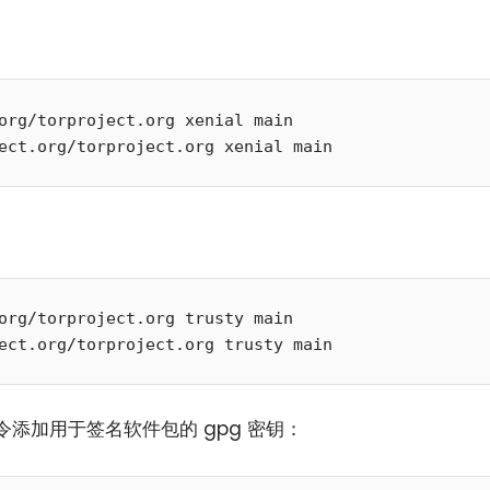
org/torproject.org xenial main

org/torproject.org trusty main

添加用于签名软件包的 gpg 密钥：