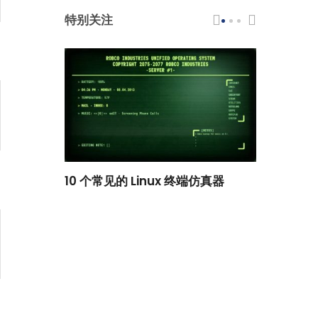
特别关注
scar 品牌
10 个常见的 Linux 终端仿真器
小白观察：Le
过渡到 ISRG