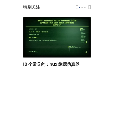
特别关注
scar 品牌
10 个常见的 Linux 终端仿真器
小白观察：Le
过渡到 ISRG