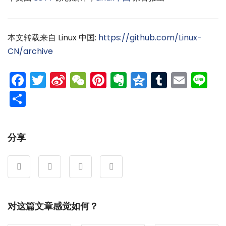
本文转载来自 Linux 中国:
https://github.com/Linux-
CN/archive
Facebook
Twitter
Sina
WeChat
Pinterest
Evernote
Qzone
Tumblr
Emai
Li
Weibo
分
享
分享
对这篇文章感觉如何？