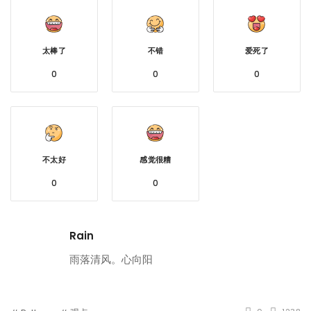
太棒了
不错
爱死了
0
0
0
不太好
感觉很糟
0
0
Rain
雨落清风。心向阳