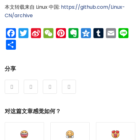
本文转载来自 Linux 中国:
https://github.com/Linux-
CN/archive
Facebook
Twitter
Sina
WeChat
Pinterest
Evernote
Qzone
Tumblr
Emai
Li
Weibo
分
享
分享
对这篇文章感觉如何？