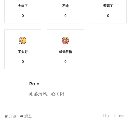
太棒了
不错
爱死了
0
0
0
不太好
感觉很糟
0
0
Rain
雨落清风。心向阳
开源
观点
0
1238