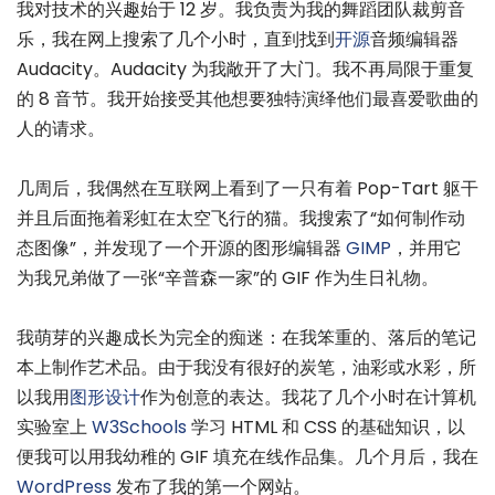
我对技术的兴趣始于 12 岁。我负责为我的舞蹈团队裁剪音
乐，我在网上搜索了几个小时，直到找到
开源
音频编辑器
Audacity。Audacity 为我敞开了大门。我不再局限于重复
的 8 音节。我开始接受其他想要独特演绎他们最喜爱歌曲的
人的请求。
几周后，我偶然在互联网上看到了一只有着 Pop-Tart 躯干
并且后面拖着彩虹在太空飞行的猫。我搜索了“如何制作动
态图像”，并发现了一个开源的图形编辑器
GIMP
，并用它
为我兄弟做了一张“辛普森一家”的 GIF 作为生日礼物。
我萌芽的兴趣成长为完全的痴迷：在我笨重的、落后的笔记
本上制作艺术品。由于我没有很好的炭笔，油彩或水彩，所
以我用
图形设计
作为创意的表达。我花了几个小时在计算机
实验室上
W3Schools
学习 HTML 和 CSS 的基础知识，以
便我可以用我幼稚的 GIF 填充在线作品集。几个月后，我在
WordPress
发布了我的第一个网站。