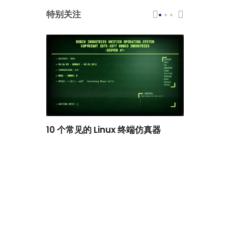
特别关注
scar 品牌
10 个常见的 Linux 终端仿真器
小白观察：Le
过渡到 ISRG