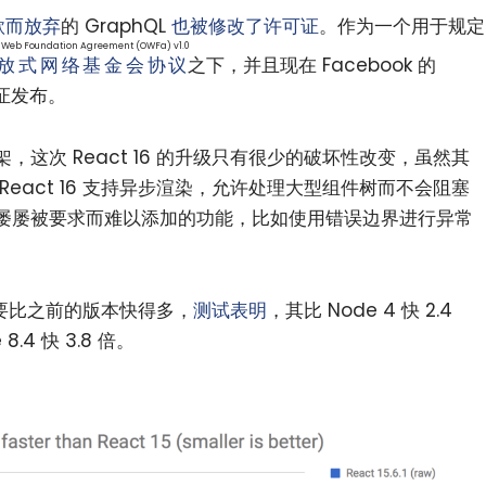
条款而放弃
的 GraphQL
也被修改了许可证
。作为一个用于规定
 Web Foundation Agreement (OWFa) v1.0
放式网络基金会协议
之下，并且现在 Facebook 的
可证发布。
 框架，这次 React 16 的升级只有很少的破坏性改变，虽然其
React 16 支持异步渲染，允许处理大型组件树而不会阻塞
屡屡被要求而难以添加的功能，比如使用错误边界进行异常
小白观察：Let&apos;s Encrpt 正
更开放的分布式事务 | Fe
过渡到 ISRG Root
升级，更名为 Seata
染也要比之前的版本快得多，
测试表明
，其比 Node 4 快 2.4
8.4 快 3.8 倍。