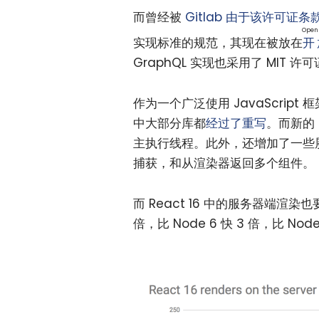
而曾经被
Gitlab 由于该许可证
Open
实现标准的规范，其现在被放在
开
GraphQL 实现也采用了 MIT 许
作为一个广泛使用 JavaScript
中大部分库都
经过了重写
。而新的 
主执行线程。此外，还增加了一些
捕获，和从渲染器返回多个组件。
而 React 16 中的服务器端渲
倍，比 Node 6 快 3 倍，比 Node 