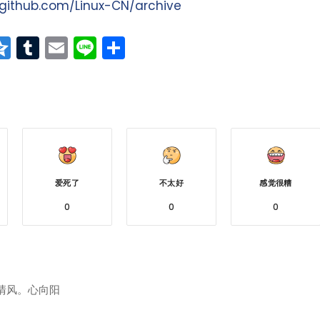
/github.com/Linux-CN/archive
at
erest
vernote
Qzone
Tumblr
Email
Line
分
享
爱死了
不太好
感觉很糟
0
0
0
清风。心向阳