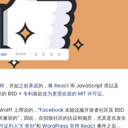
Rain
Share
16
，并如
之前承诺
的，将
React
16 JavaScript 库以及
的 BSD +
专利
条款
改为更受欢迎的 MIT 许可证
。
olff 上周说的，“
Facebook
未能说服开发者社区其 BSD
所兼容的”，因此，在招致社区的抗议和抛弃，尤其是在发生
许可证列入“X 类别”
和
WordPress 弃用 React
事件之后，