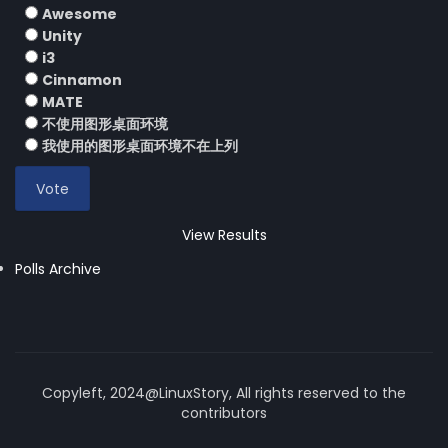
Awesome
Unity
i3
Cinnamon
MATE
不使用图形桌面环境
我使用的图形桌面环境不在上列
View Results
Polls Archive
Copyleft, 2024@LinuxStory, All rights reserved to the
contributors