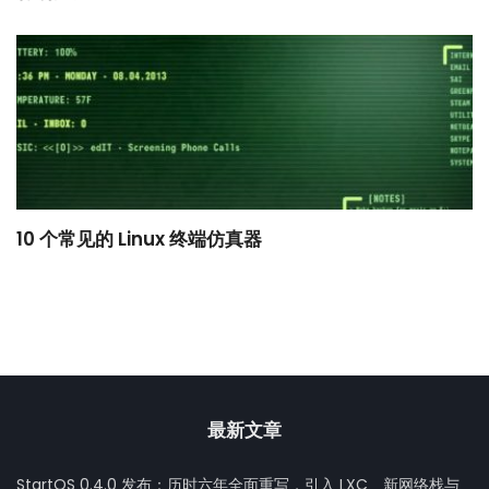
10 个常见的 Linux 终端仿真器
小
最新文章
StartOS 0.4.0 发布：历时六年全面重写，引入 LXC、新网络栈与