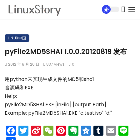
LINUX中国
pyFile2MD5SHA1 1.0.0.20120819 发布
2012 年 8 月 20 日
837 views
0
用python来实现生成文件的MD5和sha1
含源码和EXE
Help:
pyFile2MD5SHA1.EXE [inFile] [output Path]
Example: pyFile2MD5SHA1.EXE "c:test.iso" "d:"
Facebook
Twitter
Sina
WeChat
Pinterest
Evernote
Qzone
Tumblr
Emai
Li