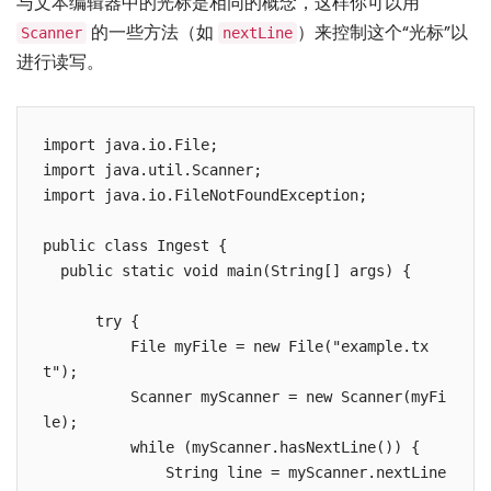
与文本编辑器中的光标是相同的概念，这样你可以用
的一些方法（如
）来控制这个“光标”以
Scanner
nextLine
进行读写。
import java.io.File;

import java.util.Scanner;

import java.io.FileNotFoundException;

public class Ingest {

  public static void main(String[] args) {

      try {

          File myFile = new File("example.tx
t");

          Scanner myScanner = new Scanner(myFi
le);

          while (myScanner.hasNextLine()) {

              String line = myScanner.nextLine