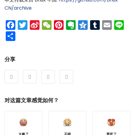
CN/archive
Facebook
Twitter
Sina
WeChat
Pinterest
Evernote
Qzone
Tumblr
Emai
Li
Weibo
分
享
分享
对这篇文章感觉如何？
太棒了
不错
爱死了